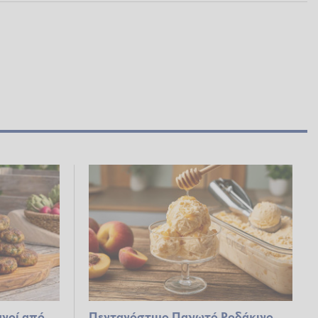
νοί από
Πεντανόστιμο Παγωτό Ροδάκινο