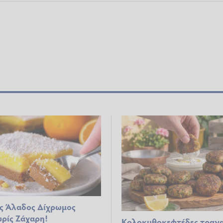
ς Άλαδος Δίχρωμος
ρίς Ζάχαρη!
Κολοκυθοκεφτέδες τραγα