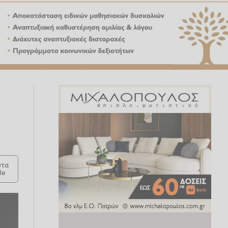
τα
le