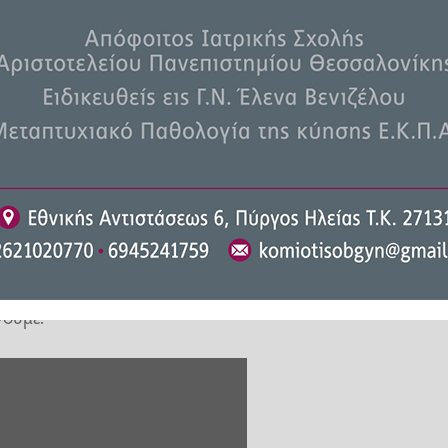
α σύρμα ανακατεύουμε πολύ καλά.
ύουμε με ένα κουτάλι.
ε ένα σφιχτό κολλώδες μείγμα.
 ανακατεύουμε να ενσωματωθούν
ουμε τη λαδόκολλα από πάνω να
σμένο φούρνο στον αέρα στους
λίγο ελαιόλαδο.
νουμε.