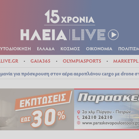
Α
ΠΟΛΙΤΙΚΑ
ΑΥΤΟΔΙΟΙΚΗΣΗ
ΕΛΛΑΔΑ
ΚΟΣΜΟΣ
ΟΙΚΟΝ
ΚΑΙΡΟΣ
ΑΥΤΟΔΙΟΙΚΗΣΗ
ΕΛΛΑΔΑ
ΚΟΣΜΟΣ
ΟΙΚΟΝΟΜΙΑ
ΠΟΛΙΤΙΣ
ALIVE.GR
GAIA365
OLYMPIASPORTS
MARKETPL
μανία για πρόσκρουση στον αέρα αεροπλάνου cargo με drone 