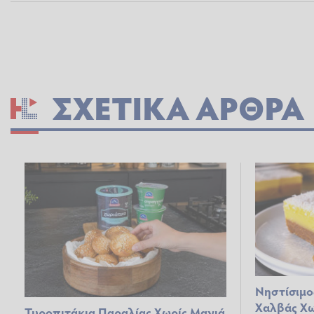
ΣΧΕΤΙΚΆ ΆΡΘΡΑ
Νηστίσιμο
Χαλβάς Χω
Τυροπιτάκια Παραλίας Χωρίς Μαγιά