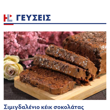
ΓΕΎΣΕΙΣ
Σιμιγδαλένιο κέικ σοκολάτας