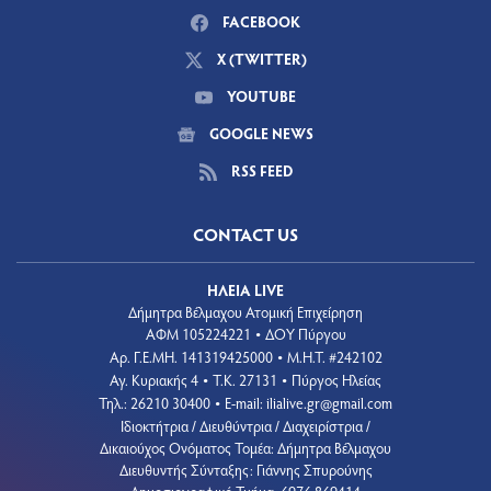
FACEBOOK
X (TWITTER)
YOUTUBE
GOOGLE NEWS
RSS FEED
CONTACT US
ΗΛΕΙΑ LIVE
Δήμητρα Βέλμαχου Ατομική Επιχείρηση
ΑΦΜ 105224221
ΔΟΥ Πύργου
•
Aρ. Γ.Ε.ΜΗ. 141319425000
Μ.Η.Τ. #242102
•
Αγ. Κυριακής 4
Τ.Κ. 27131
Πύργος Ηλείας
•
•
Τηλ.: 26210 30400
E-mail:
ilialive.gr@gmail.com
•
Ιδιοκτήτρια / Διευθύντρια / Διαχειρίστρια /
Δικαιούχος Ονόματος Τομέα: Δήμητρα Βέλμαχου
Διευθυντής Σύνταξης: Γιάννης Σπυρούνης